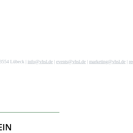
 23554 Lübeck |
info@vhsl.de
|
events@vhsl.de
|
marketing@vhsl.de
|
r
EIN