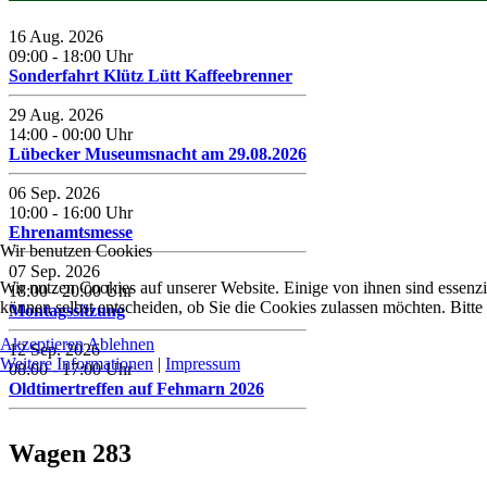
16 Aug. 2026
09:00
-
18:00
Uhr
Sonderfahrt Klütz Lütt Kaffeebrenner
29 Aug. 2026
14:00
-
00:00
Uhr
Lübecker Museumsnacht am 29.08.2026
06 Sep. 2026
10:00
-
16:00
Uhr
Ehrenamtsmesse
Wir benutzen Cookies
07 Sep. 2026
Wir nutzen Cookies auf unserer Website. Einige von ihnen sind essenzi
18:00
-
20:00
Uhr
können selbst entscheiden, ob Sie die Cookies zulassen möchten. Bitte
Montagssitzung
Akzeptieren
Ablehnen
12 Sep. 2026
Weitere Informationen
|
Impressum
08:00
-
17:00
Uhr
Oldtimertreffen auf Fehmarn 2026
Wagen 283