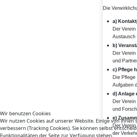
Die Verwirklic
a) Kontakt
Der Verein
Austausch 
b) Verans
Der Verein
und Partne
c) Pflege 
Die Pflege
Aufgaben d
d) Anlage 
Der Verein 
und Forsch
Wir benutzen Cookies
e) Zusamm
Wir nutzen Cookies auf unserer Website. Einige von ihnen s
Der Verein
verbessern (Tracking Cookies). Sie können selbst entscheid
der Verkeh
Funktionalitäten der Seite zur Verfügung stehen.