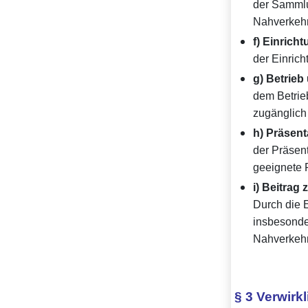
der Sammlu
Nahverkehr
f) Einrich
der Einrich
g) Betrie
dem Betrie
zugänglich
h) Präsen
der Präsen
geeignete F
i) Beitrag
Durch die E
insbesonder
Nahverkehr
§ 3 Verwirk