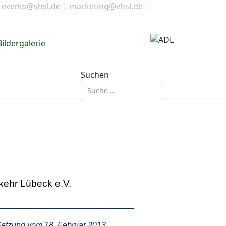
|
events@vhsl.de
|
marketing@vhsl.de
|
Bildergalerie
Suchen
rkehr Lübeck e.V.
______________________________________
 Satzung vom 18. Februar 2013