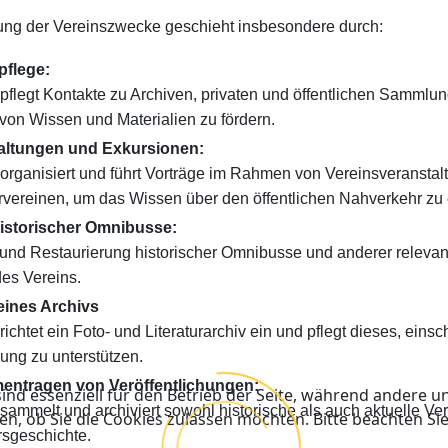
hung der Vereinszwecke geschieht insbesondere durch:
pflege:
 pflegt Kontakte zu Archiven, privaten und öffentlichen Samm
von Wissen und Materialien zu fördern.
taltungen und Exkursionen:
 organisiert und führt Vorträge im Rahmen von Vereinsveranstal
rvereinen, um das Wissen über den öffentlichen Nahverkehr zu 
historischer Omnibusse:
 und Restaurierung historischer Omnibusse und anderer relevan
es Vereins.
eines Archivs
richtet ein Foto- und Literaturarchiv ein und pflegt dieses, ei
ung zu unterstützen.
entragen von Veröffentlichungen:
ind essenziell für den Betrieb der Seite, während andere u
 sammelt und archiviert sowohl historische als auch aktuelle V
en, ob Sie die Cookies zulassen möchten. Bitte beachten Si
rsgeschichte.