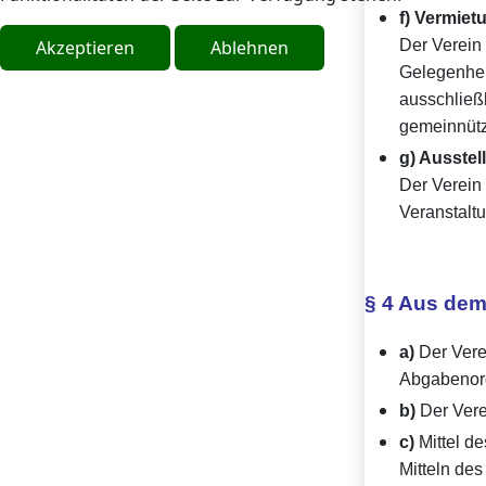
f) Vermie
Akzeptieren
Ablehnen
Der Verein
Gelegenhei
ausschließ
gemeinnütz
g) Ausstel
Der Verein
Veranstalt
§ 4 Aus dem
a)
Der Vere
Abgabenor
b)
Der Verei
c)
Mittel d
Mitteln des