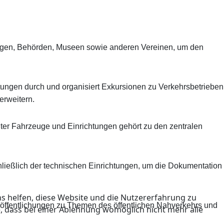
lungen, Behörden, Museen sowie anderen Vereinen, um den
tungen durch und organisiert Exkursionen zu Verkehrsbetrieben
erweitern.
ter Fahrzeuge und Einrichtungen gehört zu den zentralen
nschließlich der technischen Einrichtungen, um die Dokumentation
ns helfen, diese Website und die Nutzererfahrung zu
eröffentlichungen zu Themen des öffentlichen Nahverkehrs und
e, dass bei einer Ablehnung womöglich nicht mehr alle