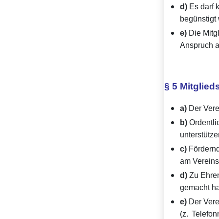
d)
Es darf 
begünstigt
e)
Die Mitgl
Anspruch a
§ 5 Mitglied
a)
Der Verei
b)
Ordentlic
unterstütze
c)
Fördernde
am Vereins
d)
Zu Ehren
gemacht ha
e)
Der Vere
(z. Telefo