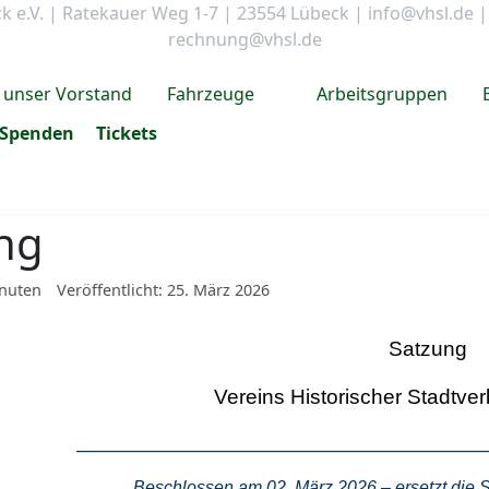
ck e.V. | Ratekauer Weg 1-7 | 23554 Lübeck |
info@vhsl.de
rechnung@vhsl.de
unser Vorstand
Fahrzeuge
Arbeitsgruppen
Spenden
Tickets
ng
inuten
Veröffentlicht: 25. März 2026
Satzung
Vereins Historischer Stadtve
______________________________________________________
Beschlossen am 02. März 2026 – ersetzt die