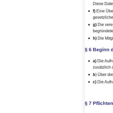
Diese Date
f)
Eine Über
gesetzliche
g)
Die vere
begründete
h)
Die Mitgl
§ 6 Beginn d
a)
Die Aufna
zusätzlich 
b
) Über di
c)
Die Aufn
§ 7 Pflichte