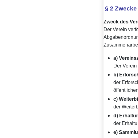
§ 2 Zwecke 
Zweck des Ver
Der Verein verf
Abgabenordnung
Zusammenarbeit 
a) Vereins
Der Verein 
b) Erforsc
der Erfors
öffentlich
c)
Weiterb
der Weiter
d)
Erhaltu
der Erhalt
e) Sammlu