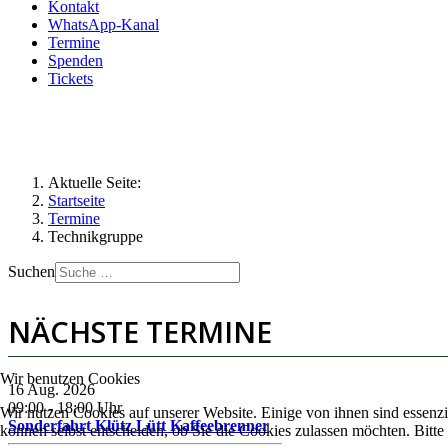
Kontakt
WhatsApp-Kanal
Termine
Spenden
Tickets
Aktuelle Seite:
Startseite
Termine
Technikgruppe
Suchen
NÄCHSTE TERMINE
Wir benutzen Cookies
16 Aug. 2026
09:00
-
18:00
Uhr
Wir nutzen Cookies auf unserer Website. Einige von ihnen sind essenzi
Sonderfahrt Klütz Lütt Kaffeebrenner
können selbst entscheiden, ob Sie die Cookies zulassen möchten. Bitte