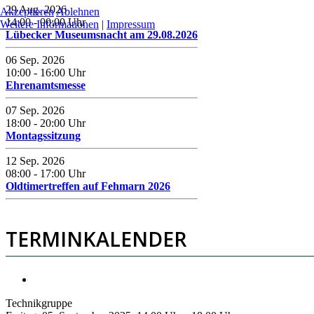
29 Aug. 2026
Akzeptieren
Ablehnen
14:00
-
00:00
Uhr
Weitere Informationen
|
Impressum
Lübecker Museumsnacht am 29.08.2026
06 Sep. 2026
10:00
-
16:00
Uhr
Ehrenamtsmesse
07 Sep. 2026
18:00
-
20:00
Uhr
Montagssitzung
12 Sep. 2026
08:00
-
17:00
Uhr
Oldtimertreffen auf Fehmarn 2026
TERMINKALENDER
Technikgruppe