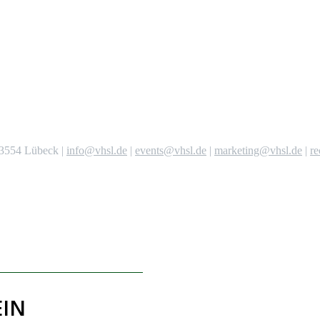
 23554 Lübeck |
info@vhsl.de
|
events@vhsl.de
|
marketing@vhsl.de
|
r
EIN