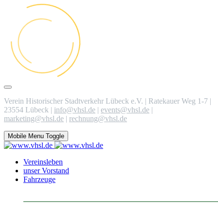
Verein Historischer Stadtverkehr Lübeck e.V. | Ratekauer Weg 1-7 |
23554 Lübeck |
info@vhsl.de
|
events@vhsl.de
|
marketing@vhsl.de
|
rechnung@vhsl.de
Mobile Menu Toggle
Vereinsleben
unser Vorstand
Fahrzeuge