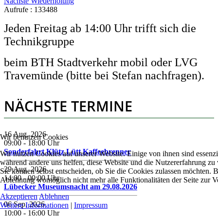
Nächste Wiederholung
Aufrufe
: 133488
Jeden Freitag ab 14:00 Uhr trifft sich die
Technikgruppe
beim BTH Stadtverkehr mobil oder LVG
Travemünde (bitte bei Stefan nachfragen).
NÄCHSTE TERMINE
16 Aug. 2026
Wir benutzen Cookies
09:00
-
18:00
Uhr
Sonderfahrt Klütz Lütt Kaffeebrenner
Wir nutzen Cookies auf unserer Website. Einige von ihnen sind essenzie
während andere uns helfen, diese Website und die Nutzererfahrung zu 
29 Aug. 2026
Sie können selbst entscheiden, ob Sie die Cookies zulassen möchten. Bi
14:00
-
00:00
Uhr
Ablehnung womöglich nicht mehr alle Funktionalitäten der Seite zur V
Lübecker Museumsnacht am 29.08.2026
Akzeptieren
Ablehnen
06 Sep. 2026
Weitere Informationen
|
Impressum
10:00
-
16:00
Uhr